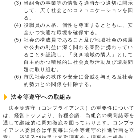
当組合の事業等の情報を適時かつ適切に開示
して、広く社会とのコミュニケーションを図
る。
役職員の人格、個性を尊重するとともに、安
全かつ快適な環境を確保する。
社会の構成員であること及び地域社会の発展
や公共の利益に深く関わる業務に携わってい
ることを認識し、「良き地域の隣人」として
自主的かつ積極的に社会貢献活動及び環境問
題に取り組む。
市民社会の秩序や安全に脅威を与える反社会
的勢力との関係を排除する。
法令等遵守への取組み
法令等遵守（コンプライアンス）の重要性について
は、経営トップより、各種会議、当組合の機関誌等を
通して継続的に周知徹底を図っております。コンプラ
イアンス委員会は年度毎に法令等遵守の推進計画を立
案し、経過及び結果は常勤理事会・理事会に報告し、