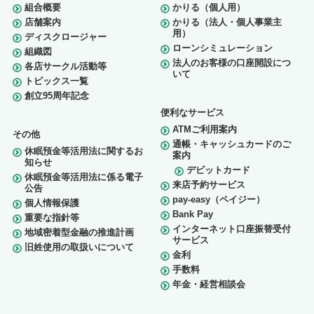
組合概要
かりる（個人用）
店舗案内
かりる（法人・個人事業主
用）
ディスクロージャー
ローンシミュレーション
組織図
法人のお客様の口座開設につ
各店サークル活動等
いて
トピックス一覧
創立95周年記念
便利なサービス
ATMご利用案内
その他
通帳・キャッシュカードのご
休眠預金等活用法に関するお
案内
知らせ
デビットカード
休眠預金等活用法に係る電子
来店予約サービス
公告
pay-easy（ペイジー）
個人情報保護
Bank Pay
重要な指針等
インターネット口座振替受付
地域密着型金融の推進計画
サービス
旧姓使用の取扱いについて
金利
手数料
年金・経営相談会