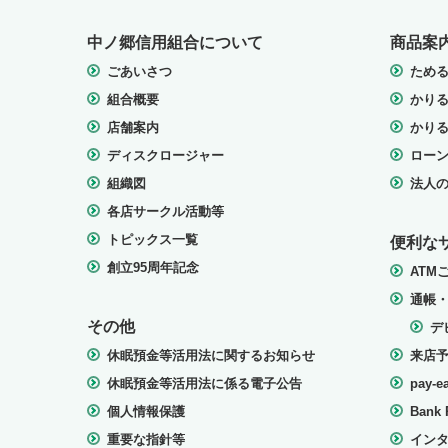
中ノ郷信用組合について
商品案
ごあいさつ
ため
組合概要
かり
店舗案内
かり
ディスクロージャー
ロー
組織図
法人
各店サークル活動等
トピックス一覧
便利な
創立95周年記念
ATM
通帳
その他
デ
休眠預金等活用法に関するお知らせ
来店
休眠預金等活用法に係る電子公告
pay
個人情報保護
Bank 
重要な指針等
イン