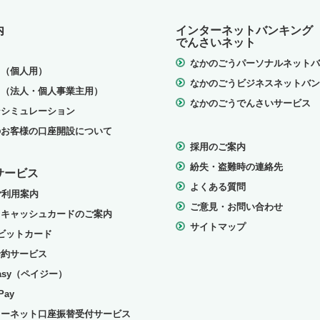
内
インターネットバンキング
でんさいネット
る
なかのごうパーソナルネットバ
る（個人用）
なかのごうビジネスネットバン
る（法人・個人事業主用）
なかのごうでんさいサービス
ンシミュレーション
のお客様の口座開設について
採用のご案内
紛失・盗難時の連絡先
サービス
よくある質問
ご利用案内
ご意見・お問い合わせ
・キャッシュカードのご案内
サイトマップ
ビットカード
予約サービス
-easy（ペイジー）
Pay
ターネット口座振替受付サービス