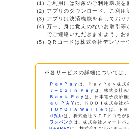
ご利用には対象のご利用環境を
アプリのダウンロード、ご利用
アプリは決済機能を有しており
万一、身に覚えのないお取引等
でご連絡いただきますよう、お
ＱＲコードは株式会社デンソー
※各サービスの詳細については
ＰａｙＰａｙ
は、ＰａｙＰａｙ株式
Ｊ－Ｃｏｉｎ Ｐａｙ
は、株式会社み
Ｂａｎｋ Ｐａｙ
は、日本電子決済推
ａｕ ＰＡＹ
は、ＫＤＤＩ株式会社が
ＴＯＹＯＴＡ Ｗａｌｌｅｔ
は、トヨ
ｄ払い
は、株式会社ＮＴＴドコモが
ワンバンク
は、株式会社スマートバ
HAPPAY
は、株式会社ツルハホール