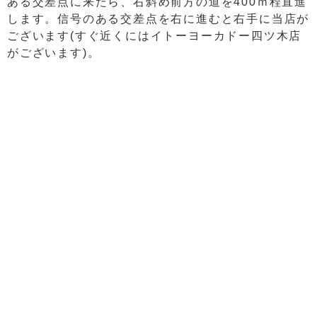
ある交差点に来たら、右斜め前方の道を400ｍ程直進
します。信号のある交差点を右に進むと右手に当店が
ございます(すぐ近くにはイトーヨーカドー四ツ木店
がございます)。