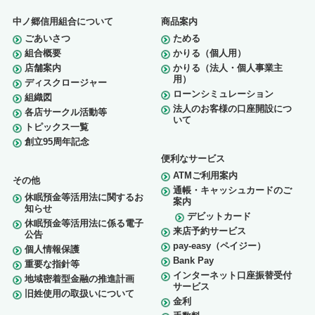
中ノ郷信用組合について
商品案内
ごあいさつ
ためる
組合概要
かりる（個人用）
店舗案内
かりる（法人・個人事業主
用）
ディスクロージャー
ローンシミュレーション
組織図
法人のお客様の口座開設につ
各店サークル活動等
いて
トピックス一覧
創立95周年記念
便利なサービス
ATMご利用案内
その他
通帳・キャッシュカードのご
休眠預金等活用法に関するお
案内
知らせ
デビットカード
休眠預金等活用法に係る電子
来店予約サービス
公告
pay-easy（ペイジー）
個人情報保護
Bank Pay
重要な指針等
インターネット口座振替受付
地域密着型金融の推進計画
サービス
旧姓使用の取扱いについて
金利